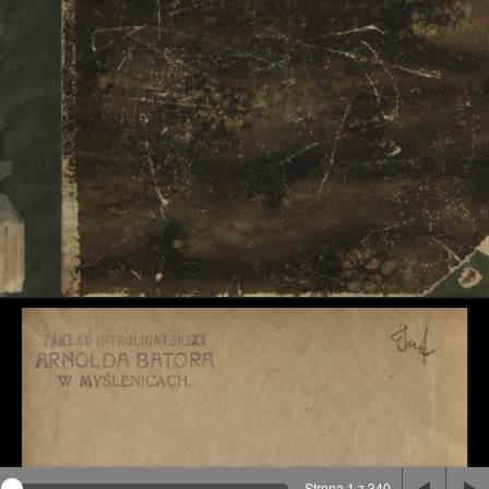
Na stronie wykorzystywane są pliki cookie, bądź
podobne rozwiązania. Aby poznać szczegóły zapoznaj
się z
polityką prywatności
.
Rozumiem
Strona 1 z 340