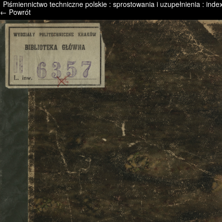
Piśmiennictwo techniczne polskie : sprostowania i uzupełnienia : index
/* */ /* */ /* pliki_strona_po_stronie */
← Powrót