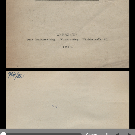
Na stronie wykorzystywane są pliki cookie, bądź
podobne rozwiązania. Aby poznać szczegóły zapoznaj
się z
polityką prywatności
.
Rozumiem
Strona 1 z 16