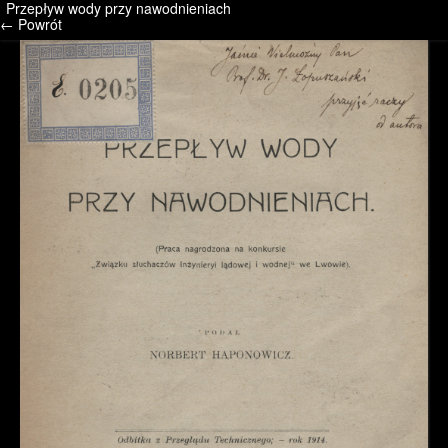
Przepływ wody przy nawodnieniach
/* */ /* */ /* pliki_strona_po_stronie */
← Powrót