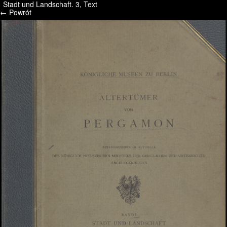
Stadt und Landschaft. 3, Text
/* */ /* */ /* pliki_strona_po_stronie */
← Powrót