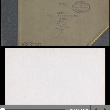
Na stronie wykorzystywane są pliki cookie, bądź
podobne rozwiązania. Aby poznać szczegóły zapoznaj
się z
polityką prywatności
.
Rozumiem
Strona 1 z 118