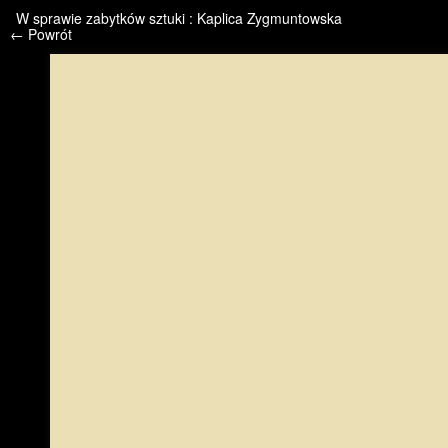
/* */ /* */ /* pliki_strona_po_stronie */
W sprawie zabytków sztuki : Kaplica Zygmuntowska
← Powrót