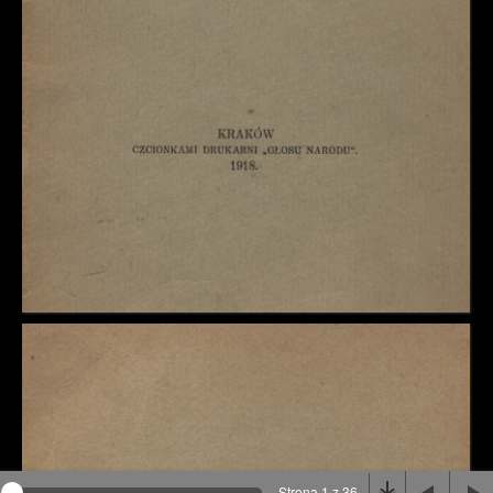
Na stronie wykorzystywane są pliki cookie, bądź
podobne rozwiązania. Aby poznać szczegóły zapoznaj
się z
polityką prywatności
.
Rozumiem
Strona 1 z 36