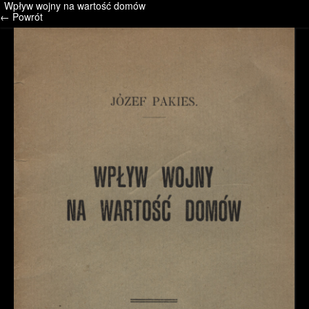
Wpływ wojny na wartość domów
/* */ /* */ /* pliki_strona_po_stronie */
← Powrót