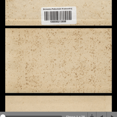
Na stronie wykorzystywane są pliki cookie, bądź
podobne rozwiązania. Aby poznać szczegóły zapoznaj
się z
polityką prywatności
.
Rozumiem
Strona 1 z 28