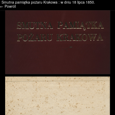
Smutna pamiątka pożaru Krakowa : w dniu 18 lipca 1850.
/* */ /* */ /* pliki_strona_po_stronie */
← Powrót