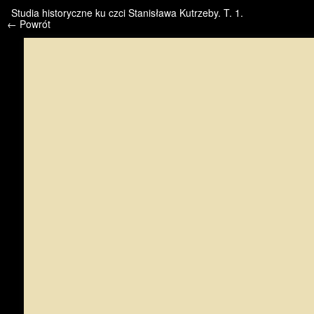
/* */ /* */ /* pliki_strona_po_stronie */
Studia historyczne ku czci Stanisława Kutrzeby. T. 1.
← Powrót