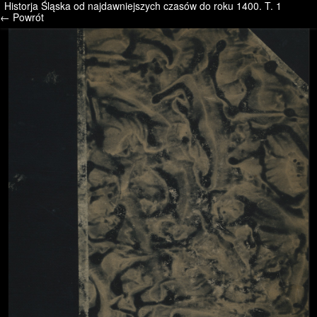
Historja Śląska od najdawniejszych czasów do roku 1400. T. 1
/* */ /* */ /* pliki_strona_po_stronie */
← Powrót