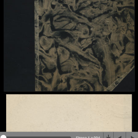
Na stronie wykorzystywane są pliki cookie, bądź
podobne rozwiązania. Aby poznać szczegóły zapoznaj
się z
polityką prywatności
.
Rozumiem
Strona 1 z 994