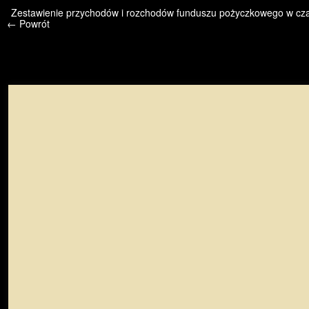
/* */ /* */ /* pliki_strona_po_stronie */
Zestawienie przychodów i rozchodów funduszu pożyczkowego w czasi
← Powrót