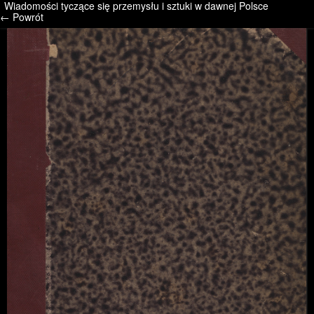
Wiadomości tyczące się przemysłu i sztuki w dawnej Polsce
/* */ /* */ /* pliki_strona_po_stronie */
← Powrót