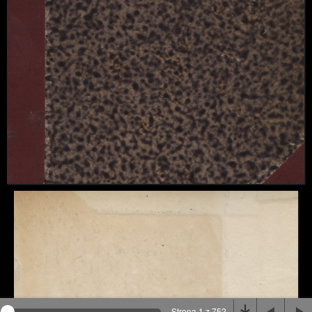
Na stronie wykorzystywane są pliki cookie, bądź
podobne rozwiązania. Aby poznać szczegóły zapoznaj
się z
polityką prywatności
.
Rozumiem
Strona 1 z 752