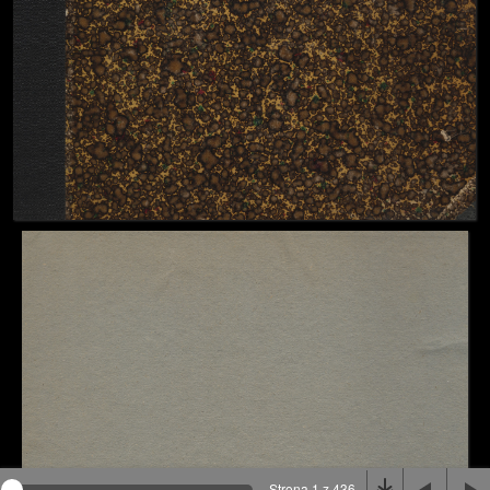
Na stronie wykorzystywane są pliki cookie, bądź
podobne rozwiązania. Aby poznać szczegóły zapoznaj
się z
polityką prywatności
.
Rozumiem
Strona 1 z 436