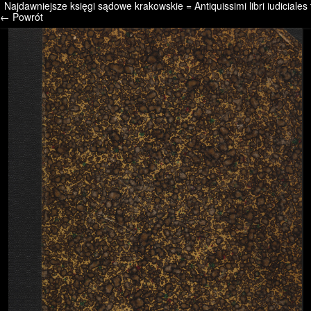
Najdawniejsze księgi sądowe krakowskie = Antiquissimi libri iudiciales
/* */ /* */ /* pliki_strona_po_stronie */
← Powrót