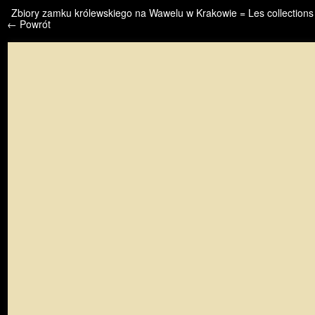
/* */ /* */ /* pliki_strona_po_stronie */
Zbiory zamku królewskiego na Wawelu w Krakowie = Les collections
← Powrót