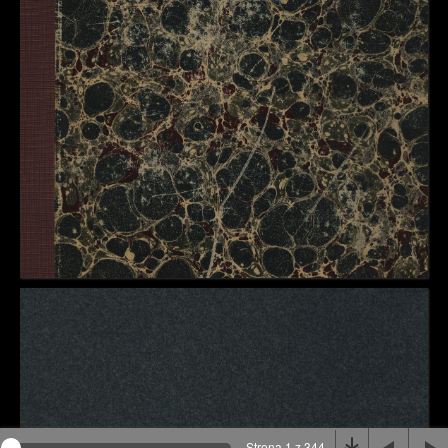
Na stronie wykorzystywane są pliki cookie, bądź
podobne rozwiązania. Aby poznać szczegóły zapoznaj
się z
polityką prywatności
.
Rozumiem
Strona 1 z 344