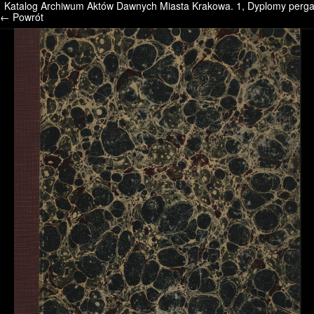
Katalog Archiwum Aktów Dawnych Miasta Krakowa. 1, Dyplomy per
/* */ /* */ /* pliki_strona_po_stronie */
← Powrót