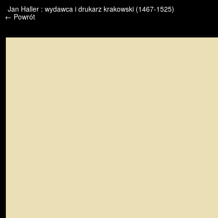
/* */ /* */ /* pliki_strona_po_stronie */
Jan Haller : wydawca i drukarz krakowski (1467-1525)
← Powrót