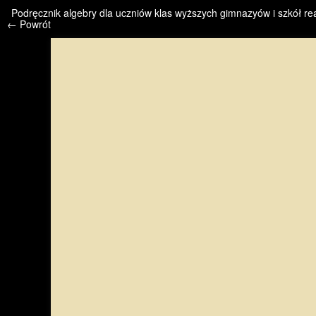
/* */ /* */ /* pliki_strona_po_stronie */
Podręcznik algebry dla uczniów klas wyższych gimnazyów i szkół rea
← Powrót