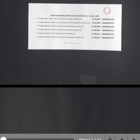
Na stronie wykorzystywane są pliki cookie, bądź
podobne rozwiązania. Aby poznać szczegóły zapoznaj
się z
polityką prywatności
.
Rozumiem
Strona 1 z 41