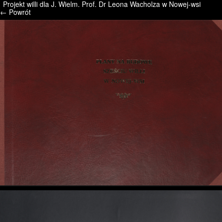
Projekt willi dla J. Wielm. Prof. Dr Leona Wacholza w Nowej-wsi
/* */ /* */ /* pliki_strona_po_stronie */
← Powrót