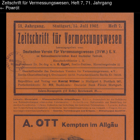
Zeitschrift für Vermessungswesen, Heft 7, 71. Jahrgang
/* */ /* */ /* pliki_strona_po_stronie */
← Powrót