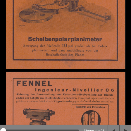
Na stronie wykorzystywane są pliki cookie, bądź
podobne rozwiązania. Aby poznać szczegóły zapoznaj
się z
polityką prywatności
.
Rozumiem
Strona 1 z 36