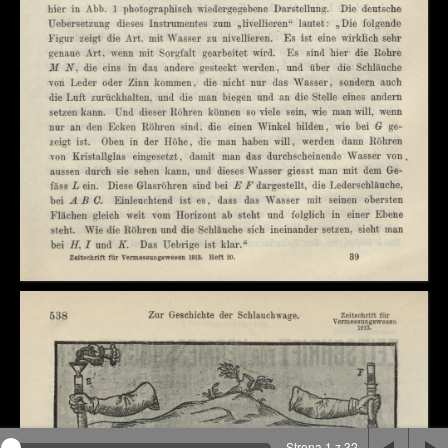
Na stronie wykorzystywane są pliki cookie, bądź
podobne rozwiązania. Aby poznać szczegóły zapoznaj
się z
polityką prywatności
.
Rozumiem
Strona 1 z 32