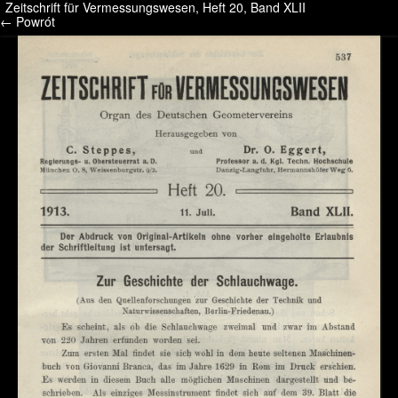
Zeitschrift für Vermessungswesen, Heft 20, Band XLII
/* */ /* */ /* pliki_strona_po_stronie */
← Powrót