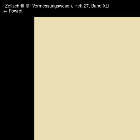
/* */ /* */ /* pliki_strona_po_stronie */
Zeitschrift für Vermessungswesen, Heft 27, Band XLII
← Powrót