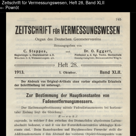
Zeitschrift für Vermessungswesen, Heft 28, Band XLII
/* */ /* */ /* pliki_strona_po_stronie */
← Powrót