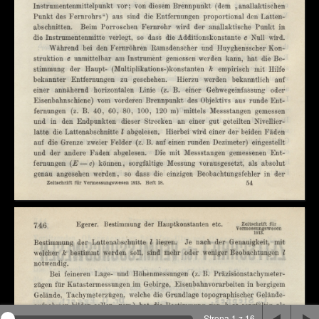
Na stronie wykorzystywane są pliki cookie, bądź
podobne rozwiązania. Aby poznać szczegóły zapoznaj
się z
polityką prywatności
.
Rozumiem
Strona 1 z 16