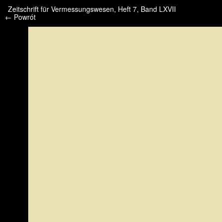
/* */ /* */ /* pliki_strona_po_stronie */
Zeitschrift für Vermessungswesen, Heft 7, Band LXVII
← Powrót