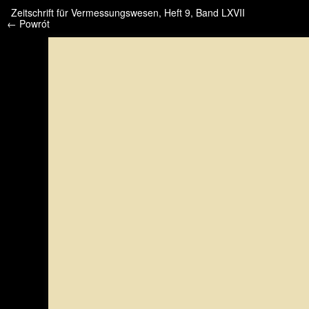
/* */ /* */ /* pliki_strona_po_stronie */
Zeitschrift für Vermessungswesen, Heft 9, Band LXVII
← Powrót