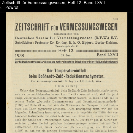
Zeitschrift für Vermessungswesen, Heft 12, Band LXVII
/* */ /* */ /* pliki_strona_po_stronie */
← Powrót