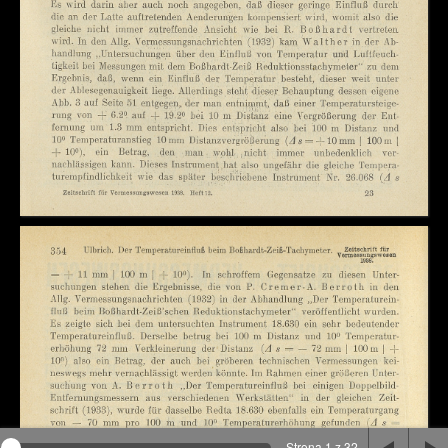
Na stronie wykorzystywane są pliki cookie, bądź
podobne rozwiązania. Aby poznać szczegóły zapoznaj
się z
polityką prywatności
.
Rozumiem
Strona 1 z 32