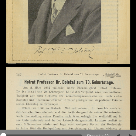
Na stronie wykorzystywane są pliki cookie, bądź
podobne rozwiązania. Aby poznać szczegóły zapoznaj
się z
polityką prywatności
.
Rozumiem
Strona 1 z 32