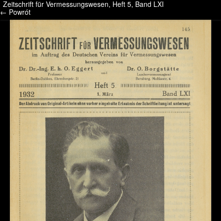
Zeitschrift für Vermessungswesen, Heft 5, Band LXI
/* */ /* */ /* pliki_strona_po_stronie */
← Powrót