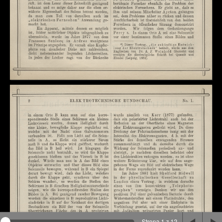
Na stronie wykorzystywane są pliki cookie, bądź
podobne rozwiązania. Aby poznać szczegóły zapoznaj
się z
polityką prywatności
.
Rozumiem
Strona 1 z 12