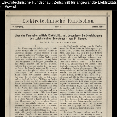
Elektrotechnische Rundschau : Zeitschrift für angewandte Elektrizitäts
/* */ /* */ /* pliki_strona_po_stronie */
← Powrót