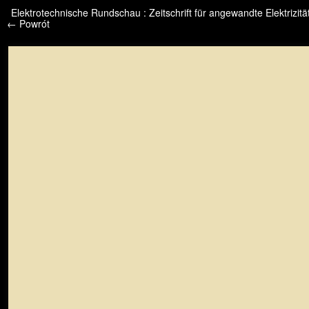
/* */ /* */ /* pliki_strona_po_stronie */
Elektrotechnische Rundschau : Zeitschrift für angewandte Elektrizitä
← Powrót