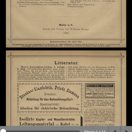
Na stronie wykorzystywane są pliki cookie, bądź
podobne rozwiązania. Aby poznać szczegóły zapoznaj
się z
polityką prywatności
.
Rozumiem
Strona 1 z 14