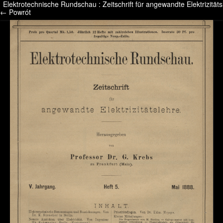
Elektrotechnische Rundschau : Zeitschrift für angewandte Elektrizitäts
/* */ /* */ /* pliki_strona_po_stronie */
← Powrót