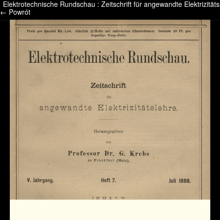
Elektrotechnische Rundschau : Zeitschrift für angewandte Elektrizitäts
/* */ /* */ /* pliki_strona_po_stronie */
← Powrót