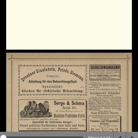
Na stronie wykorzystywane są pliki cookie, bądź
podobne rozwiązania. Aby poznać szczegóły zapoznaj
się z
polityką prywatności
.
Rozumiem
Strona 1 z 14