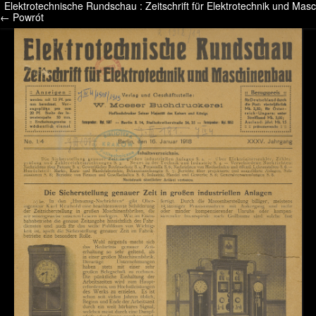
Elektrotechnische Rundschau : Zeitschrift für Elektrotechnik und M
/* */ /* */ /* pliki_strona_po_stronie */
← Powrót