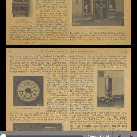
Na stronie wykorzystywane są pliki cookie, bądź
podobne rozwiązania. Aby poznać szczegóły zapoznaj
się z
polityką prywatności
.
Rozumiem
Strona 1 z 16