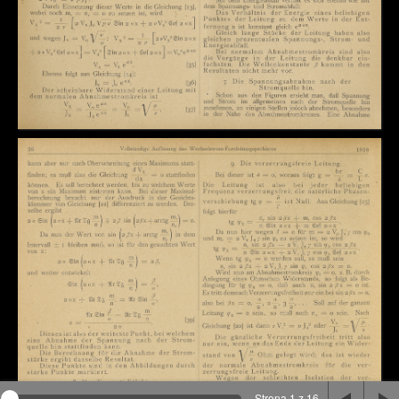
Na stronie wykorzystywane są pliki cookie, bądź
podobne rozwiązania. Aby poznać szczegóły zapoznaj
się z
polityką prywatności
.
Rozumiem
Strona 1 z 16