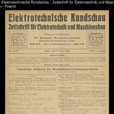
Elektrotechnische Rundschau : Zeitschrift für Elektrotechnik und M
/* */ /* */ /* pliki_strona_po_stronie */
← Powrót