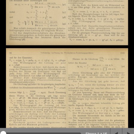
Na stronie wykorzystywane są pliki cookie, bądź
podobne rozwiązania. Aby poznać szczegóły zapoznaj
się z
polityką prywatności
.
Rozumiem
Strona 1 z 16