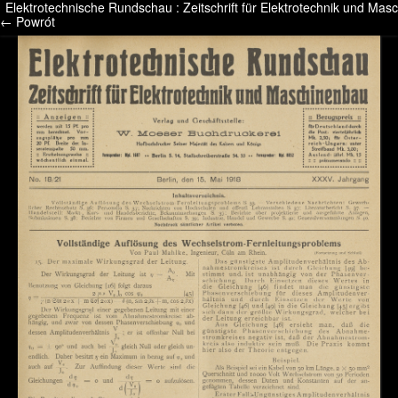
Elektrotechnische Rundschau : Zeitschrift für Elektrotechnik und M
/* */ /* */ /* pliki_strona_po_stronie */
← Powrót