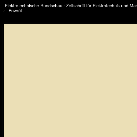
/* */ /* */ /* pliki_strona_po_stronie */
Elektrotechnische Rundschau : Zeitschrift für Elektrotechnik und 
← Powrót