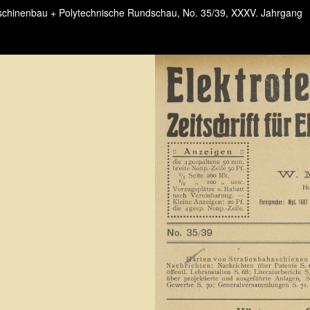
Maschinenbau + Polytechnische Rundschau, No. 35/39, XXXV. Jahrgang