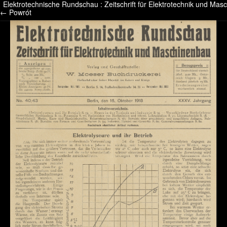
Elektrotechnische Rundschau : Zeitschrift für Elektrotechnik und M
/* */ /* */ /* pliki_strona_po_stronie */
← Powrót