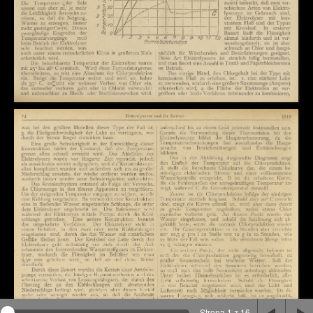
Na stronie wykorzystywane są pliki cookie, bądź
podobne rozwiązania. Aby poznać szczegóły zapoznaj
się z
polityką prywatności
.
Rozumiem
Strona 1 z 16