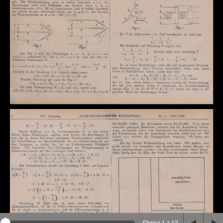
Na stronie wykorzystywane są pliki cookie, bądź
podobne rozwiązania. Aby poznać szczegóły zapoznaj
się z
polityką prywatności
.
Rozumiem
Strona 1 z 12