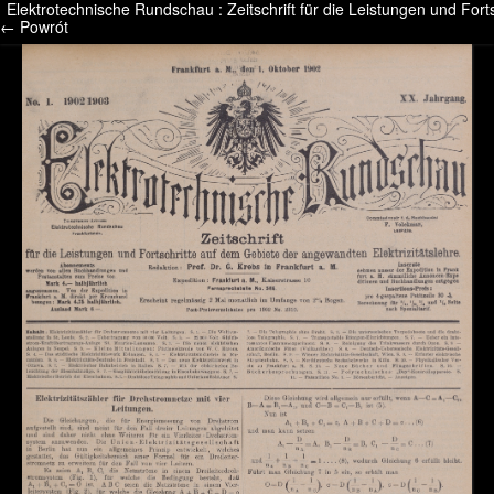
Elektrotechnische Rundschau : Zeitschrift für die Leistungen und Fort
/* */ /* */ /* pliki_strona_po_stronie */
← Powrót