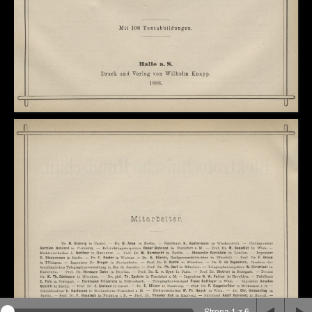
Na stronie wykorzystywane są pliki cookie, bądź
podobne rozwiązania. Aby poznać szczegóły zapoznaj
się z
polityką prywatności
.
Rozumiem
Strona 1 z 6