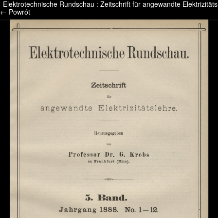
Elektrotechnische Rundschau : Zeitschrift für angewandte Elektrizität
/* */ /* */ /* pliki_strona_po_stronie */
← Powrót