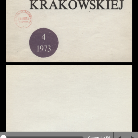
Na stronie wykorzystywane są pliki cookie, bądź
podobne rozwiązania. Aby poznać szczegóły zapoznaj
się z
polityką prywatności
.
Rozumiem
Strona 1 z 56