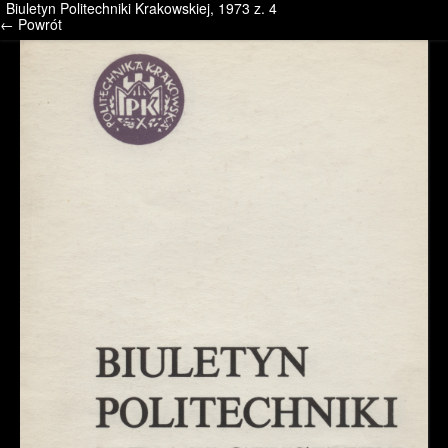
Biuletyn Politechniki Krakowskiej, 1973 z. 4
/* */ /* */ /* pliki_strona_po_stronie */
← Powrót