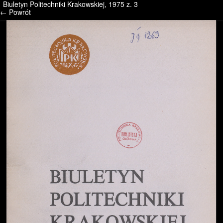
Biuletyn Politechniki Krakowskiej, 1975 z. 3
/* */ /* */ /* pliki_strona_po_stronie */
← Powrót