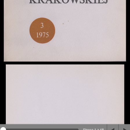
Na stronie wykorzystywane są pliki cookie, bądź
podobne rozwiązania. Aby poznać szczegóły zapoznaj
się z
polityką prywatności
.
Rozumiem
Strona 1 z 48