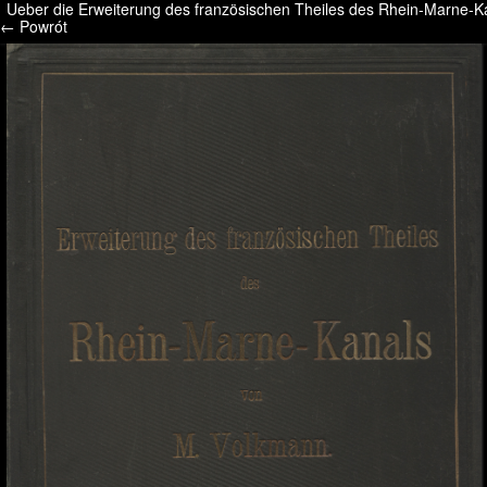
Ueber die Erweiterung des französischen Theiles des Rhein-Marne-K
/* */ /* */ /* pliki_strona_po_stronie */
← Powrót