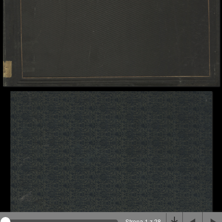
Na stronie wykorzystywane są pliki cookie, bądź
podobne rozwiązania. Aby poznać szczegóły zapoznaj
się z
polityką prywatności
.
Rozumiem
Strona 1 z 28