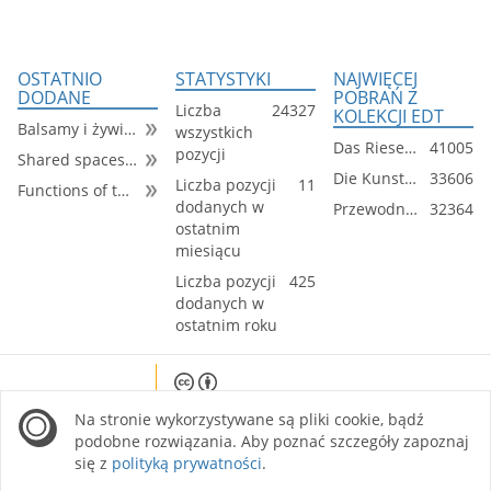
OSTATNIO
STATYSTYKI
NAJWIĘCEJ
DODANE
POBRAŃ Z
Liczba
24327
KOLEKCJI EDT
Balsamy i żywice naturalne. Właściwości, otrzymywanie i zastosowanie w przemyśle perfumeryjnym
wszystkich
Das Riesengebirge und seine Nachbargebirge
41005
pozycji
Shared spaces in developer-built single-family housing estates: a typological analysis and spatial determinants of their social potential
Die Kunstdenkmäler des Reg.-Bezirks Oppeln
33606
Liczba pozycji
11
Functions of temporary pavilions developed within academic design courses in the housing environment
dodanych w
Przewodnik po Lwowie i okolicy z Żółkwią i Podhorcami : z planem miasta i teatru
32364
ostatnim
miesiącu
Liczba pozycji
425
dodanych w
ostatnim roku
Except where otherwise noted, content on this
Na stronie wykorzystywane są pliki cookie, bądź
site is licensed under a Creative Commons
Attribution 4.0 International license.
podobne rozwiązania. Aby poznać szczegóły zapoznaj
się z
polityką prywatności
.