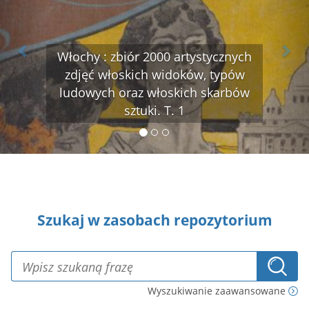
Włochy : zbiór 2000 artystycznych
zdjęć włoskich widoków, typów
ludowych oraz włoskich skarbów
sztuki. T. 1
Szukaj w zasobach repozytorium
Wyszukiwanie zaawansowane