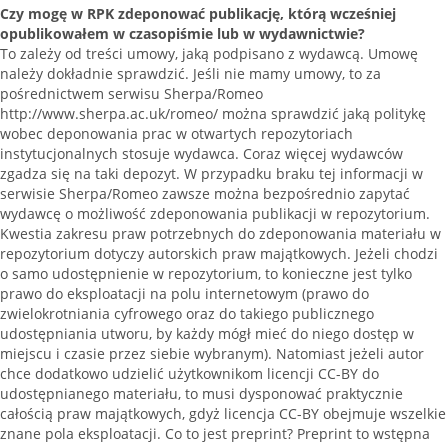
Czy mogę w RPK zdeponować publikację, którą wcześniej
opublikowałem w czasopiśmie lub w wydawnictwie?
To zależy od treści umowy, jaką podpisano z wydawcą. Umowę
należy dokładnie sprawdzić. Jeśli nie mamy umowy, to za
pośrednictwem serwisu Sherpa/Romeo
http://www.sherpa.ac.uk/romeo/ można sprawdzić jaką politykę
wobec deponowania prac w otwartych repozytoriach
instytucjonalnych stosuje wydawca. Coraz więcej wydawców
zgadza się na taki depozyt. W przypadku braku tej informacji w
serwisie Sherpa/Romeo zawsze można bezpośrednio zapytać
wydawcę o możliwość zdeponowania publikacji w repozytorium.
Kwestia zakresu praw potrzebnych do zdeponowania materiału w
repozytorium dotyczy autorskich praw majątkowych. Jeżeli chodzi
o samo udostępnienie w repozytorium, to konieczne jest tylko
prawo do eksploatacji na polu internetowym (prawo do
zwielokrotniania cyfrowego oraz do takiego publicznego
udostępniania utworu, by każdy mógł mieć do niego dostęp w
miejscu i czasie przez siebie wybranym). Natomiast jeżeli autor
chce dodatkowo udzielić użytkownikom licencji CC-BY do
udostępnianego materiału, to musi dysponować praktycznie
całością praw majątkowych, gdyż licencja CC-BY obejmuje wszelkie
znane pola eksploatacji. Co to jest preprint? Preprint to wstępna