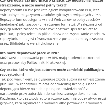
Czy RPK dostarcza informacji o książce, czy udostępnia jeszcze
streszczenie, a może nawet pełny tekst?
Repozytorium PK nie jest katalogiem komputerowym BPK, lecz
"wirtualnym magazynem zasobów cyfrowych związanych z PK".
Repozytorium udostępnia w sieci Web zarówno opisy zasobów
(metadane) jak i zasoby (pliki różnego formatu). W zależności od
decyzji autora zasobem może być: abstrakt, spis treści, część
publikacji, pełny tekst lub plik audio/wideo. Wyszukanie zasobu w
repozytorium nie jest równoznaczne z posiadaniem tego zasobu
przez Bibliotekę w wersji drukowanej.
Kto może deponować prace w RPK?
Możliwość deponowania prac w RPK mają studenci, doktoranci
oraz pracownicy Politechniki Krakowskiej.
Czy osoba, która nie jest autorem może zamieścić publikację w
repozytorium?
Tak, pod warunkiem, że dysponuje zgodą autora na umieszczenie
publikacji w repozytorium oraz odpowiednią licencją. Osoba
deponująca bierze na siebie pełną odpowiedzialność za
naruszenie praw autorskich do zamieszczonego dokumentu.
Każdemu, kto bez zgody autora rozpowszechnia cudzy utwór grozi
grzywna, kara ograniczenia wolności albo pozbawienia wolności.