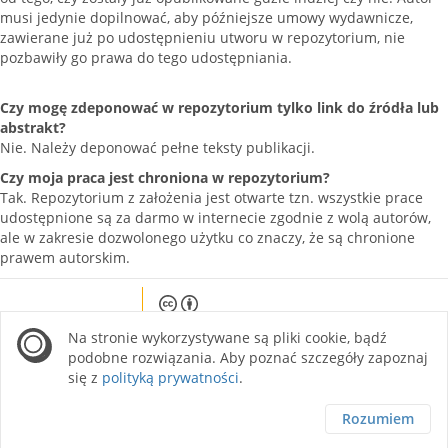
musi jedynie dopilnować, aby późniejsze umowy wydawnicze,
zawierane już po udostępnieniu utworu w repozytorium, nie
pozbawiły go prawa do tego udostępniania.
Czy mogę zdeponować w repozytorium tylko link do źródła lub
abstrakt?
Nie. Należy deponować pełne teksty publikacji.
Czy moja praca jest chroniona w repozytorium?
Tak. Repozytorium z założenia jest otwarte tzn. wszystkie prace
udostępnione są za darmo w internecie zgodnie z wolą autorów,
ale w zakresie dozwolonego użytku co znaczy, że są chronione
prawem autorskim.
Except where otherwise noted, content on this
Na stronie wykorzystywane są pliki cookie, bądź
site is licensed under a Creative Commons
Attribution 4.0 International license.
podobne rozwiązania. Aby poznać szczegóły zapoznaj
się z
polityką prywatności
.
Rozumiem