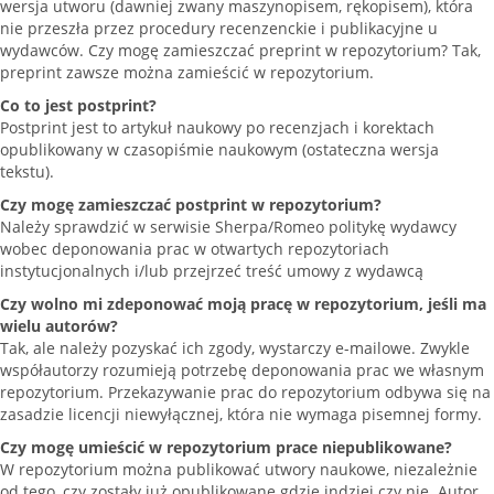
wersja utworu (dawniej zwany maszynopisem, rękopisem), która
nie przeszła przez procedury recenzenckie i publikacyjne u
wydawców. Czy mogę zamieszczać preprint w repozytorium? Tak,
preprint zawsze można zamieścić w repozytorium.
Co to jest postprint?
Postprint jest to artykuł naukowy po recenzjach i korektach
opublikowany w czasopiśmie naukowym (ostateczna wersja
tekstu).
Czy mogę zamieszczać postprint w repozytorium?
Należy sprawdzić w serwisie Sherpa/Romeo politykę wydawcy
wobec deponowania prac w otwartych repozytoriach
instytucjonalnych i/lub przejrzeć treść umowy z wydawcą
Czy wolno mi zdeponować moją pracę w repozytorium, jeśli ma
wielu autorów?
Tak, ale należy pozyskać ich zgody, wystarczy e-mailowe. Zwykle
współautorzy rozumieją potrzebę deponowania prac we własnym
repozytorium. Przekazywanie prac do repozytorium odbywa się na
zasadzie licencji niewyłącznej, która nie wymaga pisemnej formy.
Czy mogę umieścić w repozytorium prace niepublikowane?
W repozytorium można publikować utwory naukowe, niezależnie
od tego, czy zostały już opublikowane gdzie indziej czy nie. Autor