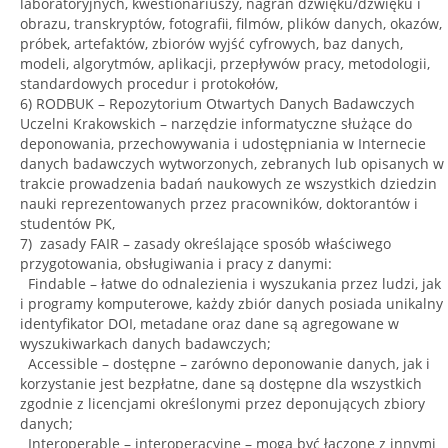
laboratoryjnych, kwestionariuszy, nagrań dźwięku/dźwięku i
obrazu, transkryptów, fotografii, filmów, plików danych, okazów,
próbek, artefaktów, zbiorów wyjść cyfrowych, baz danych,
modeli, algorytmów, aplikacji, przepływów pracy, metodologii,
standardowych procedur i protokołów,
6) RODBUK – Repozytorium Otwartych Danych Badawczych
Uczelni Krakowskich – narzędzie informatyczne służące do
deponowania, przechowywania i udostępniania w Internecie
danych badawczych wytworzonych, zebranych lub opisanych w
trakcie prowadzenia badań naukowych ze wszystkich dziedzin
nauki reprezentowanych przez pracowników, doktorantów i
studentów PK,
7) zasady FAIR – zasady określające sposób właściwego
przygotowania, obsługiwania i pracy z danymi:
Findable – łatwe do odnalezienia i wyszukania przez ludzi, jak
i programy komputerowe, każdy zbiór danych posiada unikalny
identyfikator DOI, metadane oraz dane są agregowane w
wyszukiwarkach danych badawczych;
Accessible – dostępne – zarówno deponowanie danych, jak i
korzystanie jest bezpłatne, dane są dostępne dla wszystkich
zgodnie z licencjami określonymi przez deponujących zbiory
danych;
Interoperable – interoperacyjne – mogą być łączone z innymi