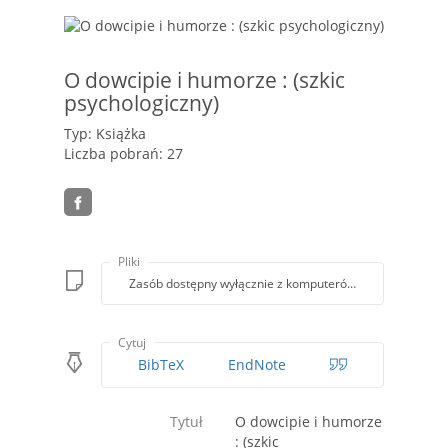
O dowcipie i humorze : (szkic
psychologiczny)
Typ: Książka
Liczba pobrań: 27
Pliki
Zasób dostępny wyłącznie z komputerów Biblioteki PK
Cytuj
BibTeX
EndNote
Tytuł
O dowcipie i humorze
: (szkic