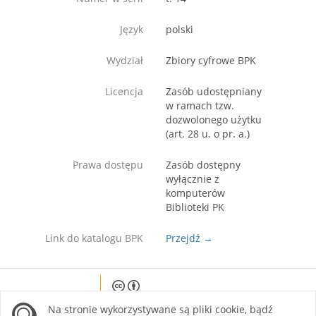
Język
polski
Wydział
Zbiory cyfrowe BPK
Licencja
Zasób udostępniany
w ramach tzw.
dozwolonego użytku
(art. 28 u. o pr. a.)
Prawa dostępu
Zasób dostępny
wyłącznie z
komputerów
Biblioteki PK
Link do katalogu BPK
Przejdź →
Except where otherwise noted, content on this
Na stronie wykorzystywane są pliki cookie, bądź
site is licensed under a Creative Commons