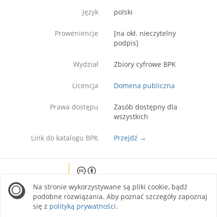
Język
polski
Proweniencje
[na okł. nieczytelny
podpis]
Wydział
Zbiory cyfrowe BPK
Licencja
Domena publiczna
Prawa dostępu
Zasób dostępny dla
wszystkich
Link do katalogu BPK
Przejdź →
Except where otherwise noted, content on this
Na stronie wykorzystywane są pliki cookie, bądź
site is licensed under a Creative Commons
Attribution 4.0 International license.
podobne rozwiązania. Aby poznać szczegóły zapoznaj
się z
polityką prywatności
.