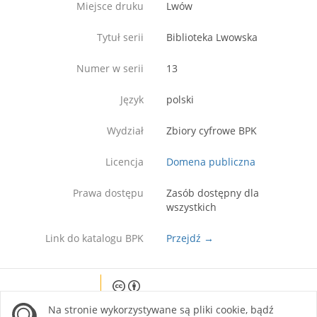
Miejsce druku
Lwów
Tytuł serii
Biblioteka Lwowska
Numer w serii
13
Język
polski
Wydział
Zbiory cyfrowe BPK
Licencja
Domena publiczna
Prawa dostępu
Zasób dostępny dla
wszystkich
Link do katalogu BPK
Przejdź →
Except where otherwise noted, content on this
Na stronie wykorzystywane są pliki cookie, bądź
site is licensed under a Creative Commons