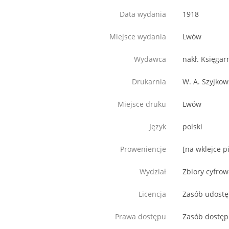
Data wydania
1918
Miejsce wydania
Lwów
Wydawca
nakł. Księgar
Drukarnia
W. A. Szyjkow
Miejsce druku
Lwów
Język
polski
Proweniencje
[na wklejce p
Wydział
Zbiory cyfro
Licencja
Zasób udostęp
Prawa dostępu
Zasób dostęp