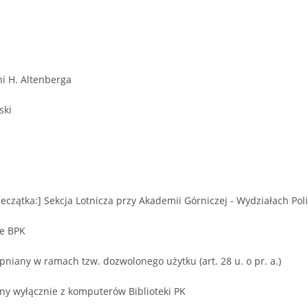
ni H. Altenberga
ski
ieczątka:] Sekcja Lotnicza przy Akademii Górniczej - Wydziałach Po
we BPK
niany w ramach tzw. dozwolonego użytku (art. 28 u. o pr. a.)
ny wyłącznie z komputerów Biblioteki PK