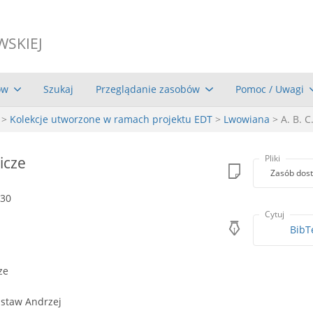
WSKIEJ
ów
Szukaj
Przeglądanie zasobów
Pomoc / Uwagi
>
Kolekcje utworzone w ramach projektu EDT
>
Lwowiana
> A. B. C
nicze
Pliki
Zasób dost
230
Cytuj
BibT
ze
ustaw Andrzej