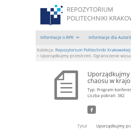
REPOZYTORIUM
POLITECHNIKI KRAKO
Informacje o RPK
Informacje dla Autor
Kolekcja:
Repozytorium Politechniki Krakowskiej
> Uporządkujmy przestrzeń. Ograniczenie wizua
Uporządkujmy 
chaosu w krajo
Typ: Program konferen
Liczba pobrań: 382
Tytuł
Uporządkujmy prz