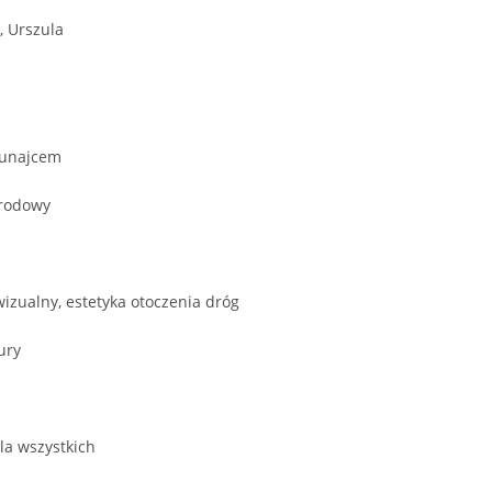
, Urszula
Dunajcem
arodowy
wizualny, estetyka otoczenia dróg
ury
la wszystkich