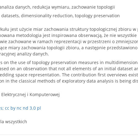
naliza danych, redukcja wymiaru, zachowanie topologii
datasets, dimensionality reduction, topology preservation
kułu jest użycie miar zachowania struktury topologicznej zbioru 
owana metodologia jest inspirowana obserwacją, że nie wszystkie
ciwie zachowane w ramach reprezentacji w przestrzeni o zmniejsz
jące miary zachowania topologii zbioru, a następnie przedstawiono
acyjnej analizy danych.
es on the use of topology preservation measures in multidimension
sed on an observation that not all elements of an initial dataset ar
ding space representation. The contribution first overviews exis
ion in the classical methods of exploratory data analysis is being d
i Elektrycznej i Komputerowej
; cc by nc nd 3.0 pl
la wszystkich