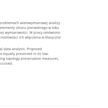
w problemach wielowymiarowej analizy
 elementy zbioru pierwotnego w toku
onej wymiarowości. W pracy omówiono
 możliwości ich włączenia w klasyczne
al data analysis. Proposed
e equally preserved in its low-
ting topology preservation measures,
iscussed.