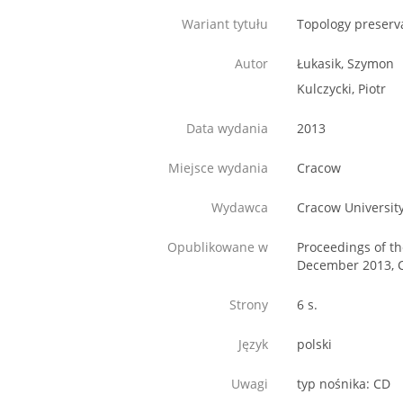
Wariant tytułu
Topology preserva
Autor
Łukasik, Szymon
Kulczycki, Piotr
Data wydania
2013
Miejsce wydania
Cracow
Wydawca
Cracow Universit
Opublikowane w
Proceedings of th
December 2013, 
Strony
6 s.
Język
polski
Uwagi
typ nośnika: CD