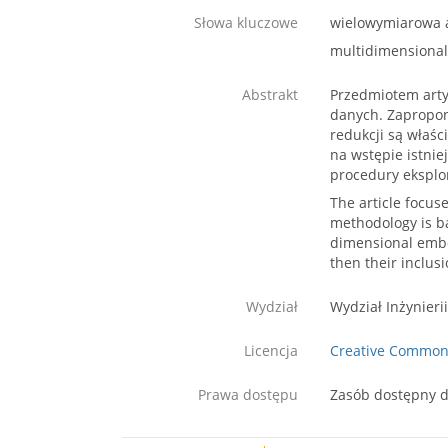
Słowa kluczowe
wielowymiarowa a
multidimensional 
Abstrakt
Przedmiotem arty
danych. Zapropon
redukcji są właś
na wstępie istnie
procedury eksplor
The article focus
methodology is ba
dimensional embed
then their inclus
Wydział
Wydział Inżynieri
Licencja
Creative Commons
Prawa dostępu
Zasób dostępny d