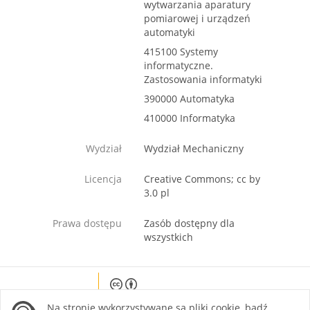
wytwarzania aparatury
pomiarowej i urządzeń
automatyki
415100 Systemy
informatyczne.
Zastosowania informatyki
390000 Automatyka
410000 Informatyka
Wydział
Wydział Mechaniczny
Licencja
Creative Commons; cc by
3.0 pl
Prawa dostępu
Zasób dostępny dla
wszystkich
Except where otherwise noted, content on this
Na stronie wykorzystywane są pliki cookie, bądź
site is licensed under a Creative Commons