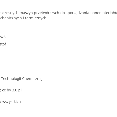
woczesnych maszyn przetwórczych do sporządzania nanomateriałó
chanicznych i termicznych
eszka
ztof
 i Technologii Chemicznej
cc by 3.0 pl
a wszystkich