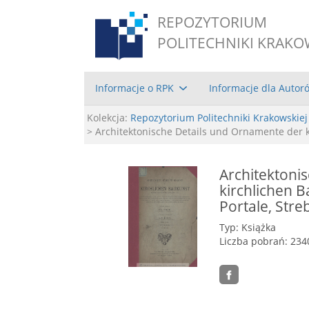
REPOZYTORIUM
POLITECHNIKI KRAKO
Informacje o RPK
Informacje dla Autor
Kolekcja:
Repozytorium Politechniki Krakowskiej
> Architektonische Details und Ornamente der kir
Architektoni
kirchlichen B
Portale, Streb
Typ: Książka
Liczba pobrań: 234