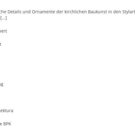
che Details und Ornamente der kirchlichen Baukunst in den Stylarte
...]
bert
t
ng
tektura
we BPK