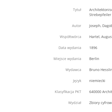
Tytuł
Architektonis
Strebepfeiler [
Autor
Joseph, Dago
Współtwórca
Hartel, Augus
Data wydania
1896
Miejsce wydania
Berlin
Wydawca
Bruno Hessli
Język
niemiecki
Klasyfikacja PKT
640000 Archi
Wydział
Zbiory cyfro